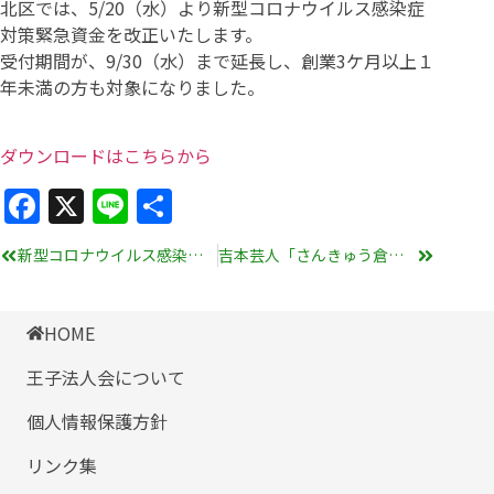
北区では、5/20（水）より新型コロナウイルス感染症
対策緊急資金を改正いたします。
受付期間が、9/30（水）まで延長し、創業3ケ月以上１
年未満の方も対象になりました。
ダウンロードはこちらから
Facebook
X
Line
共
有
新型コロナウイルス感染症の発生により申告・納付が困難な場合における国税の取扱い及び緊急経済対策における税制上の措置
吉本芸人「さんきゅう倉田」氏によるコロナ対策支援動画
HOME
王子法人会について
個人情報保護方針
リンク集