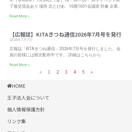
年（令和8年）7月24日（金）18：30～20：30※イベント終
了後交流会あり 場所 北とぴあ 16階1601会議室 対象 企業
（個人事業主含む）、各種法人（NPO法人など）、大学や専
Read More »
門学校 内容 第一部：基調講演および対談 第二部：スモール
ワークショップ 参加申込（必要） こちらのフォームからお申
し込みください。 お問い合わせ先 北区し
【広報誌】KITAきつね通信2026年7月号を発行
2026年7月7日
広報誌「KITAきつね通信」2026年7月号を発行しました。会
員の皆様には順次配布中です。 詳細はこちらから
Read More »
«
1
2
3
4
5
»
HOME
王子法人会について
個人情報保護方針
リンク集