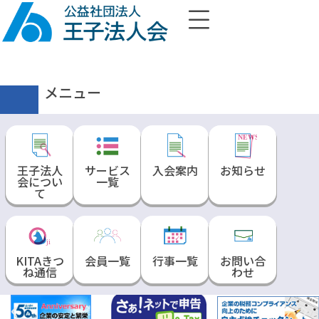
メニュー
NEWS
王子法人
サービス
入会案内
お知らせ
会につい
一覧
て
✓
ji
KITAきつ
会員一覧
行事一覧
お問い合
ね通信
わせ