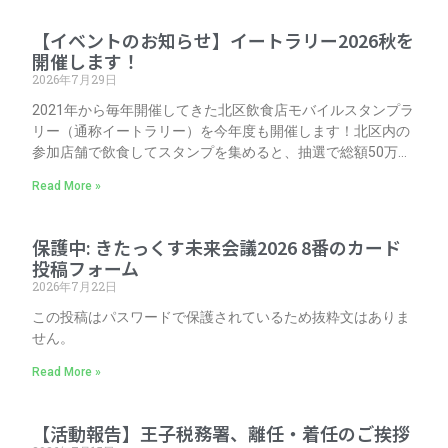
【イベントのお知らせ】イートラリー2026秋を
開催します！
2026年7月29日
2021年から毎年開催してきた北区飲食店モバイルスタンプラ
リー（通称イートラリー）を今年度も開催します！北区内の
参加店舗で飲食してスタンプを集めると、抽選で総額50万円
の飲食利用券が当たります。無料でどなたでも参加できま
Read More »
す。まずは下の画像をタップ/クリックして参加登録してくだ
さい！ (北区シティブランディング事業助成金活用) イベント
期間 2026年（令和8年）9月15日（火） ～ 11月15日（
保護中: きたっくす未来会議2026 8番のカード
投稿フォーム
2026年7月22日
この投稿はパスワードで保護されているため抜粋文はありま
せん。
Read More »
【活動報告】王子税務署、離任・着任のご挨拶