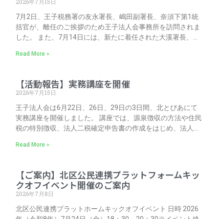
2026年7月15日
7月2日、王子税務署の友永署長、嶋田副署長、奈須下第1統
括官が、離任のご挨拶のため王子法人会事務所を訪問されま
した。 また、7月14日には、新たに着任された大溪署長、佐
久田副署長にお越しいただきました。両日とも、留任された
Read More »
伊藤課長補佐にもご同席いただきました。 これまでのご尽力
に感謝申し上げるとともに、新たに着任された皆さまの今後
のご活躍を祈念いたします。王子法人会は、引き続き王子税
【活動報告】実務講座を開催
務署と連携し、
2026年7月15日
王子法人会は6月22日、26日、29日の3日間、北とぴあにて
実務講座を開催しました。 講座では、源泉徴収の方法や住民
税の特別徴収、法人二税確定申告書の作成をはじめ、法人税
の基本と確定申告書の作成、消費税の仕組みと確定申告書の
Read More »
作成について解説が行われました。 参加者は例題に取り組み
ながら、日々の経理・税務業務に必要な知識と申告実務の流
れを学びました。 ご参加いただいた皆さま、ありがとうござ
【ご案内】北区公民連携プラットフォームキッ
いました。
クオフイベント開催のご案内
2026年7月8日
北区公民連携プラットホームキックオフイベント 日時 2026