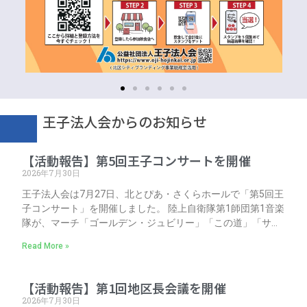
王子法人会からのお知らせ
【活動報告】第5回王子コンサートを開催
2026年7月30日
王子法人会は7月27日、北とぴあ・さくらホールで「第5回王
子コンサート」を開催しました。 陸上自衛隊第1師団第1音楽
隊が、マーチ「ゴールデン・ジュビリー」「この道」「サン
ダーバードのテーマ」、連続テレビ小説「カムカムエヴリバ
Read More »
ディ」主題歌「アルデバラン」など、多彩な楽曲を演奏。迫
力ある吹奏楽の響きが会場を包みました。 ご来場いただいた
皆さま、ありがとうございました。
【活動報告】第1回地区長会議を開催
2026年7月30日