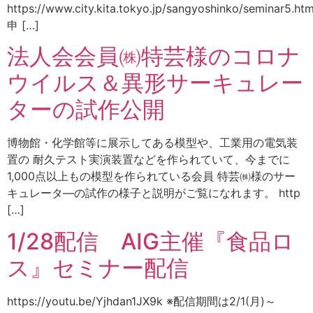
https://www.city.kita.tokyo.jp/sangyoshinko/seminar5.htm
申 […]
法人会会員㈱特芸様のコロナ
ウイルス＆異形サーキュレー
ターの試作公開
博物館・化学館等に展示してある模型や、工業用の電気装
置の 耐久テスト実演装置などを作られていて、今までに
1,000点以上もの模型を作られている会員 特芸㈱様のサー
キュレータ―の試作の様子と説明がご覧になれます。 http
[…]
1/28配信 AIG主催『食品ロ
ス』セミナー配信
https://youtu.be/Yjhdan1JX9k ※配信期間は2/1(月)～