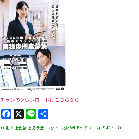
チラシのダウンロードはこちらから
Facebook
X
Line
共
有
北区社会福祉協議会 北区災害ネットワーク研修のご案内
北区WEBセミナー①のお知らせ 「補助金で賢く始めるデジタル化への第一歩～レジやタブレットにも使える！～」