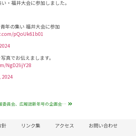
の集い・福井大会に参加しました。
国青年の集い 福井大会に参加
er.com/pQoUk61b01
2024
を写真でお伝えまします。
com/NgD2lijY28
 2024
【活動報告】広報委員会、広報誌新年号の企画会議を実施
方針
リンク集
アクセス
お問い合わせ