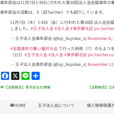
青年部会は11月7日と8日に行われた第38回法人会全国青年
青年部会の活動は、X（旧Twitter）でも紹介しています。
11月7日（木）と8日（金）に行われた第38回 法人会全
しました。
#王子法人会
#法人会
#東京都北区
pic.twitt
— 王子法人会青年部会 (@oji_hojinkai_s)
November 8, 
#全国青年の集い福井大会
で行った研修（!?）のもよう
（2/2）
#王子法人会
#法人会
#東京都北区
pic.twitter.
— 王子法人会青年部会 (@oji_hojinkai_s)
November 12,
Facebook
X
Line
共
有
【活動報告】青年部会を開催
HOME
王子法人会について
個人情報保護