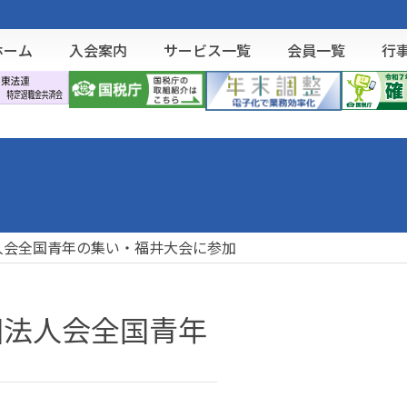
ホーム
入会案内
サービス一覧
会員一覧
行
人会全国青年の集い・福井大会に参加
回法人会全国青年