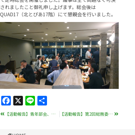
されましたこと御礼申し上げます。総会後は
QUAD17（北とぴあ17階）にて懇親会を行いました。
Facebook
X
Line
共
有
【活動報告】青年部会、コーンホール大会を開催
【活動報告】第2回総務委員会を開催