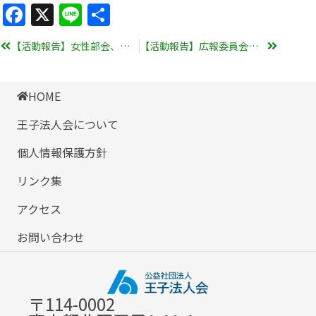
Facebook
X
Line
共
有
【活動報告】女性部会、第16回「税に関する絵はがきコンクール」審査会を開催
【活動報告】広報委員会、広報誌「KITAきつね通信」11月号の編集会議を実施
HOME
王子法人会について
個人情報保護方針
リンク集
アクセス
お問い合わせ
〒114-0002