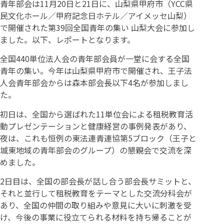
青年部会は11月20日と21日に、山梨県甲府市（YCC県
民文化ホール／甲府記念日ホテル／アイメッセ山梨）
で開催された第39回全国青年の集い 山梨大会に参加し
ました。以下、レポートとなります。
全国440単位法人会の青年部会員が一堂に会する全国
青年の集い。今年は山梨県甲府市で開催され、王子法
人会青年部会からは森本部会長以下4名が参加しまし
た。
初日は、全国から選ばれた11単位会による租税教育活
動プレゼンテーションと健康経営の事例発表があり、
夜は、これも恒例の東法連青連協第5ブロック（王子と
城東地域の青年部会のグループ）の懇親会で交流を深
めました。
2日目は、全国の部会長が話し合う部会長サミットと、
それと並行して租税教育をテーマとした交流分科会が
あり、全国の仲間の取り組みや意見に大いに刺激を受
け、今後の事業に役立てられる材料を持ち帰ることが