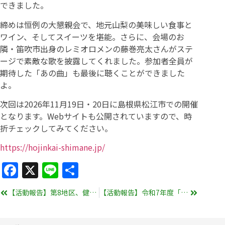
できました。
締めは恒例の大懇親会で、地元山梨の美味しい食事と
ワイン、そしてスイーツを堪能。さらに、会場のお
隣・笛吹市出身のレミオロメンの藤巻亮太さんがステ
ージで素敵な歌を披露してくれました。参加者全員が
期待した「あの曲」も最後に聴くことができました
よ。
次回は2026年11月19日・20日に島根県松江市での開催
となります。Webサイトも公開されていますので、時
折チェックしてみてください。
https://hojinkai-shimane.jp/
Facebook
X
Line
共
有
【活動報告】第8地区、健康セミナーを開催
【活動報告】令和7年度「税を考える週間」特別講演会を開催