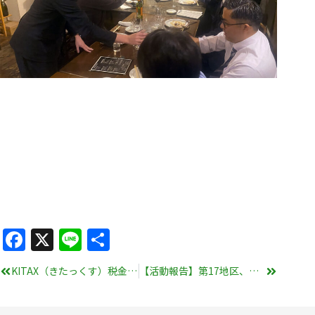
Facebook
X
Line
共
有
KITAX（きたっくす）税金川柳コンテスト2025結果発表！
【活動報告】第17地区、忘年会を開催