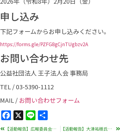
2026年（令和8年）2月20日（金）
申し込み
下記フォームからお申し込みください。
https://forms.gle/PZFG8gCjnTUgbzv2A
お問い合わせ先
公益社団法人 王子法人会 事務局
TEL / 03-5390-1112
MAIL /
お問い合わせフォーム
Facebook
X
Line
共
有
【活動報告】広報委員会、1月定例会を開催 #法人会福笑い
【活動報告】大津祐樹氏をお招きして新春講演会を開催