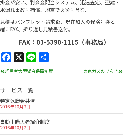
掛金が安い、剰余金配当システム、迅速査定、盗難・
水漏れ事故も補償、地震で火災も含む。
見積はパンフレット請求後、現在加入の保険証券と一
緒にFAX、折り返し見積書送付。
FAX：03-5390-1115（事務局）
Facebook
X
Line
共
有
経営者大型総合保障制度
東京ガスのでんき
サービス一覧
特定退職金共済
2016年10月2日
自動車購入者紹介制度
2016年10月2日